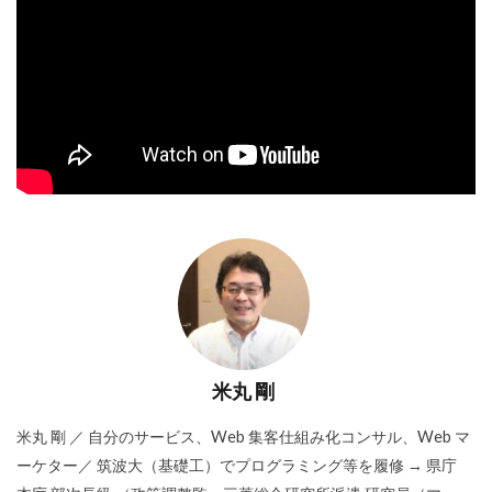
米丸 剛
米丸 剛 ／ 自分のサービス、Web 集客仕組み化コンサル、Web マ
ーケター／ 筑波大（基礎工）でプログラミング等を履修 → 県庁