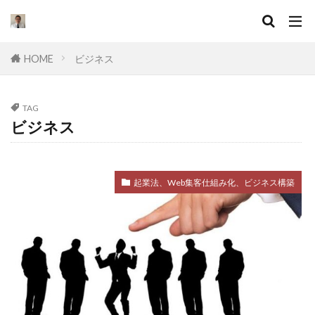
キーワード
HOME
ビジネス
カテゴリー
TAG
ビジネス
タグ
セールスライティング
なぜ
違い
起業法、Web集客仕組み化、ビジネス構築
集客
ドラッカー
実態
マーケティング
挫折
口コミ
コンサル
起業したい
Facebook広告
プログラミング
オワコン
理由
脱サラ
ポジショニング
分野
YouTube広告
動画
スキル
目標