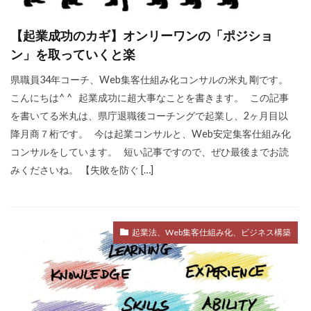
不安
差別化
収入
個人事業主
【起業成功のカギ】オンリーワンの「ポジショ
学ぶ
フリーランス
達成できない
ン」を取っていくと楽
退職
リスク
Web集客
定年
県職員34年コーチ、Web集客仕組み化コンサルの米丸 剛です。
書籍
公務員
ビジネス
副業
こんにちは^ ^ 起業成功に超大事なことを書きます。 この記事
対策
営業
確定申告
を書いてる米丸は、県庁退職後コーチングで起業し、2ヶ月目以
降月商７桁です。 今は起業コンサルと、Web安定集客仕組み化
Webマーケティング
独立
成功
コンサルをしています。 短い記事ですので、ぜひ最後までお読
個人事業
人生変えたい
Web広告
みくださいね。 【失敗を防ぐ […]
米丸剛
Web制作
辞めたい
起業
失敗
夢
集客コンサル
Web
英語
キャリアアップ
コンテンツ作成
起業法、Web集客仕組み化、ビジネス構築
目標設定
モチベーション
ビジネスモデル
広告
SEO
コーチング
商品作り
プラス思考