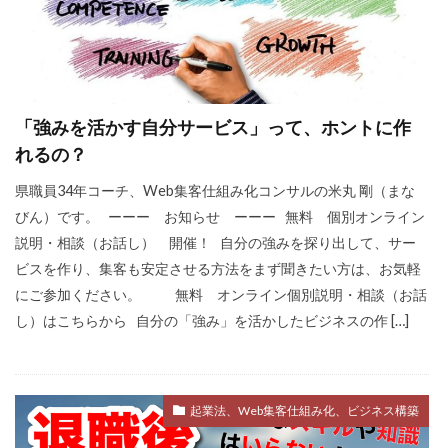
ビジュアリゼーション
起業家
SNSマーケティング
ブログ
仕事辞めたい
方法
ポジティブ
「強みを活かす自分サービス」って、ホントに作
イメージング
必要
webマーケター
れるの？
転職
コツ
強み
スタバ
情報
県職員34年コーチ、Web集客仕組み化コンサルの米丸 剛（まな
ブロガー
まなびん
学習方法
得意
びん）です。 ーーー お知らせ ーーー 無料 個別オンライン
集客法
ノウハウコレクター
個人
説明・相談（お話し） 開催！ 自分の強みを探り出して、サー
悩み
無料体験
活かす
ビスを作り、集客も安定させる方法をまず聞きたい方は、お気軽
にご参加ください。 無料 オンライン個別説明・相談（お話
ノーストレス
年収
稼げる
し）はこちらから 自分の「強み」を活かしたビジネスの作 […]
目標達成
効果
自分
感謝される仕事
クライアント
AIDCAS
自己変革
種類
コミット
挑戦
起業法、Web集客仕組み化、ビジネス構築
事例