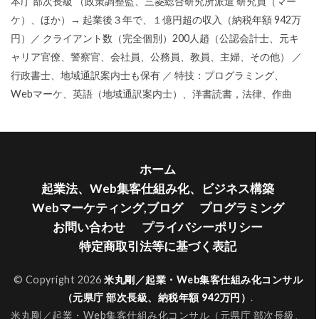
本庁 部次長級 （政策調整監、三菱総合研究所派遣 研究員（マー
ケ）、ほか）→ 起業後３年で、１億円超の収入（納税年額 942万
円）／ クライアント数（完全個別）200人趙（公認会計士、元キ
ャリア官僚、警察官、会社員、公務員、教員、主婦、その他） ／
行政書士、地域通訳案内士も保有 ／ 特技：プログラミング、
Webマーケ、英語（地域通訳案内士）、洋書読書，法律、作曲
ホーム
起業法、Web集客仕組み化、ビジネス構築
Webマーケティング,ブログ
プログラミング
お問い合わせ
プライバシーポリシー
特定商取引法等に基づく表記
© Copyright 2026
米丸剛／起業・Web集客仕組み化コンサル
（元県庁 部次長級、納税年額 942万円）
.
米丸剛／起業・Web集客仕組み化コンサル（元県庁 部次長級、