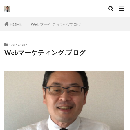
キーワード
HOME
Webマーケティング,ブログ
カテゴリー
CATEGORY
Webマーケティング,ブログ
タグ
セールスライティング
なぜ
違い
集客
ドラッカー
実態
マーケティング
挫折
口コミ
コンサル
起業したい
Facebook広告
プログラミング
オワコン
理由
脱サラ
ポジショニング
分野
YouTube広告
動画
スキル
目標