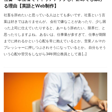
る理由【英語とWeb制作】
ビジュアリゼーション
起業家
SNSマーケティング
ブログ
社畜を辞めたいと思っている人はとても多いです。社畜という言
葉は好きではありませんが。 会社で嫌なことがあったり、少し困
仕事辞めたい
方法
ポジティブ
った上司に仕えていたりすると、あーもう辞めたい、限界だ、と
イメージング
必要
webマーケター
思ったりしますよね。 あるいは、仕事量が多すぎて、仕事が期限
転職
コツ
強み
スタバ
情報
までに終わるかという心配を常に抱えているとか。営業ノルマの
プレッシャーに押しつぶされそうになっているとか。 自分もそう
ブロガー
まなびん
学習方法
得意
いう心配や苦労をしながら34年間公務員として過 […]
集客法
ノウハウコレクター
個人
悩み
無料体験
活かす
ノーストレス
年収
稼げる
目標達成
効果
自分
感謝される仕事
クライアント
AIDCAS
自己変革
種類
コミット
挑戦
事例