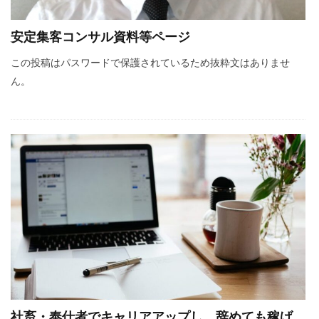
不安
差別化
収入
個人事業主
安定集客コンサル資料等ページ
学ぶ
フリーランス
達成できない
この投稿はパスワードで保護されているため抜粋文はありませ
退職
リスク
Web集客
定年
ん。
書籍
公務員
ビジネス
副業
対策
営業
確定申告
Webマーケティング
独立
成功
個人事業
人生変えたい
Web広告
米丸剛
Web制作
辞めたい
起業
失敗
夢
集客コンサル
Web
英語
キャリアアップ
コンテンツ作成
目標設定
モチベーション
ビジネスモデル
広告
SEO
コーチング
商品作り
プラス思考
社畜・奉仕者でキャリアアップし、辞めても稼げ