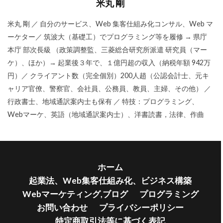
米丸 剛
米丸 剛 ／ 自分のサービス、Web 集客仕組み化コンサル、Web マ
ーケター／ 筑波大（基礎工）でプログラミング等を履修 → 県庁
本庁 部次長級 （政策調整監、三菱総合研究所派遣 研究員（マー
ケ）、ほか）→ 起業後３年で、１億円超の収入（納税年額 942万
円）／ クライアント数（完全個別）200人趙（公認会計士、元キ
ャリア官僚、警察官、会社員、公務員、教員、主婦、その他） ／
行政書士、地域通訳案内士も保有 ／ 特技：プログラミング、
Webマーケ、英語（地域通訳案内士）、洋書読書，法律、作曲
ホーム
起業法、Web集客仕組み化、ビジネス構築
Webマーケティング,ブログ
プログラミング
お問い合わせ
プライバシーポリシー
特定商取引法等に基づく表記