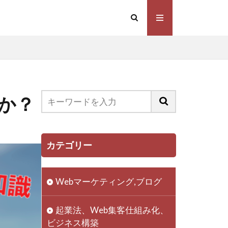
か？
マーケティング
ミング
カテゴリー
動画
フリーランス
Webマーケティング,ブログ
員
ビジネス
成功
起業法、Web集客仕組み化、
い
起業
ビジネス構築