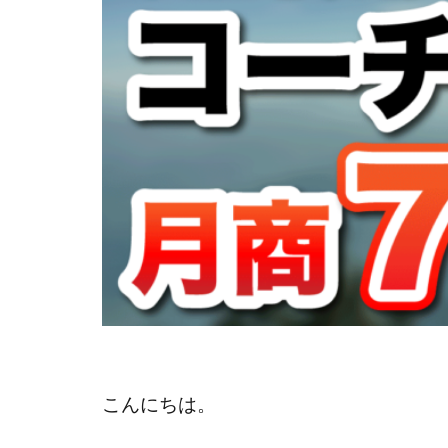
失敗
夢
目標設定
商品作り
ブログ
仕
webマーケター
学習方法
活かす
ノ
感謝される仕事
事例
こんにちは。