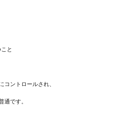
つこと
にコントロールされ、
普通です。