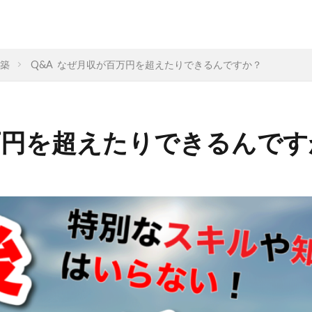
構築
Q&A なぜ月収が百万円を超えたりできるんですか？
万円を超えたりできるんです
ィング
なぜ
違い
集客
ドラッカー
実態
ミ
コンサル
起業したい
Facebook広告
プログラ
理由
脱サラ
ポジショニング
分野
YouTube広告
標
不安
差別化
収入
個人事業主
学ぶ
退職
リスク
Web集客
定年
書籍
公務
営業
確定申告
Webマーケティング
独立
人生変えたい
Web広告
米丸剛
Web制作
辞めた