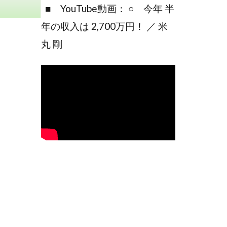
■ YouTube動画： ○ 今年 半
年の収入は 2,700万円！ ／ 米
丸 剛