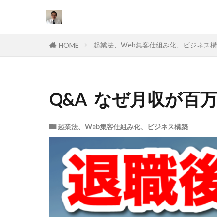
カテゴリー
起業法、Web集客仕組み化、ビジネス
HOME
タグ
Q&A なぜ月収が百
セールスライテ
挫折
口コ
起業法、Web集客仕組み化、ビジネス構築
オワコン
スキル
目
達成できない
副業
対策
個人事業