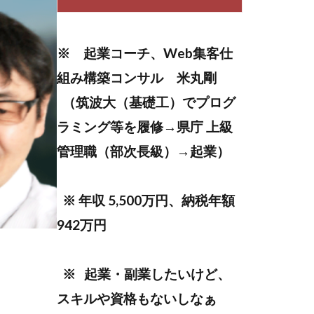
ンテンツ作成
ング
※ 起業コーチ、Web集客仕
ティング
組み構築コンサル 米丸剛
（筑波大（基礎工）でプログ
まなびん
ラミング等を履修→県庁 上級
無料体験
管理職（部次長級）→起業）
ット
挑戦
※ 年収 5,500万円、納税年額
942万円
※ 起業・副業したいけど、
スキルや資格もないしなぁ