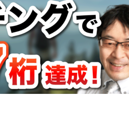
集客コンサル
Web
英語
キャリアアップ
コ
モチベーション
ビジネスモデル
広告
SEO
コーチ
プラス思考
ビジュアリゼーション
起業家
SNSマーケ
事辞めたい
方法
ポジティブ
イメージング
必要
転職
コツ
強み
スタバ
情報
ブロガー
得意
集客法
ノウハウコレクター
個人
悩み
ーストレス
年収
稼げる
目標達成
効果
自分
クライアント
AIDCAS
自己変革
種類
コミ
検索