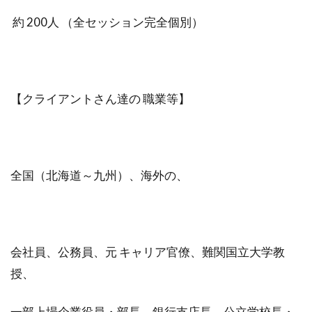
約 200人 （全セッション完全個別）
【クライアントさん達の 職業等】
全国（北海道～九州）、海外の、
会社員、公務員、元 キャリア官僚、難関国立大学教
授、
一部上場企業役員・部長、銀行支店長、公立学校長・