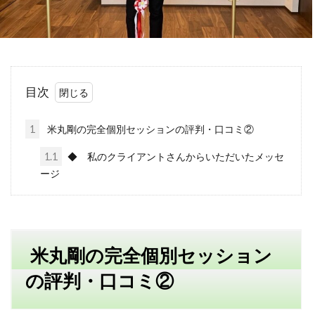
不安
差別化
収入
個人事業主
学ぶ
フリーランス
達成できない
退職
リスク
Web集客
定年
目次
書籍
公務員
ビジネス
副業
対策
営業
確定申告
1
米丸剛の完全個別セッションの評判・口コミ②
Webマーケティング
独立
成功
1.1
◆ 私のクライアントさんからいただいたメッセ
個人事業
人生変えたい
Web広告
ージ
米丸剛
Web制作
辞めたい
起業
失敗
夢
集客コンサル
Web
英語
キャリアアップ
コンテンツ作成
米丸剛の完全個別セッション
目標設定
モチベーション
の評判・口コミ②
ビジネスモデル
広告
SEO
コーチング
商品作り
プラス思考