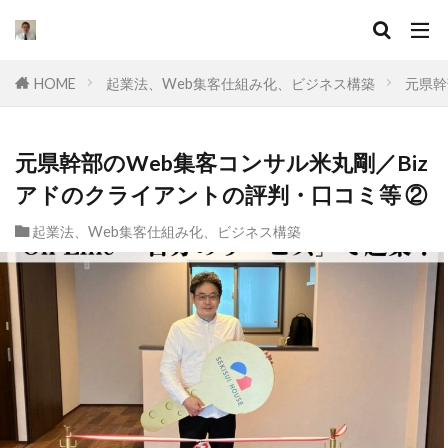
キーワード
HOME
起業法、Web集客仕組み化、ビジネス構築
元県幹
カテゴリー
元県幹部のWeb集客コンサル米丸剛／Biz
アドのクライアントの評判・口コミ等 ②
タグ
起業法、Web集客仕組み化、ビジネス構築
セールスライティング
なぜ
違い
集客
ドラッカー
実態
マーケティング
挫折
口コミ
コンサル
起業したい
Facebook広告
プログラミング
オワコン
理由
脱サラ
ポジショニング
分野
YouTube広告
動画
スキル
目標