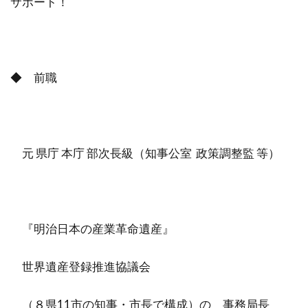
サポート！
◆ 前職
元 県庁 本庁 部次長級（知事公室 政策調整監 等）
『明治日本の産業革命遺産』
世界遺産登録推進協議会
（８県11市の知事・市長で構成）の 事務局長