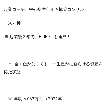
ビジュアリゼーション
起業家
起業コーチ、Web集客仕組み構築コンサル
SNSマーケティング
ブログ
米丸 剛
仕事辞めたい
方法
ポジティブ
イメージング
必要
webマーケター
※ 起業後３年で、FIRE ＊ を達成！
転職
コツ
強み
スタバ
情報
ブロガー
まなびん
学習方法
得意
集客法
ノウハウコレクター
個人
＊ 全く働かなくても、一生豊かに暮らせる資産を
悩み
無料体験
活かす
得た状態
ノーストレス
年収
稼げる
目標達成
効果
自分
感謝される仕事
クライアント
AIDCAS
※ 年収 6,063万円 （2024年）
自己変革
種類
コミット
挑戦
事例