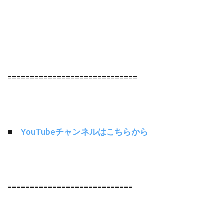
=============================
■
YouTubeチャンネルはこちらから
============================