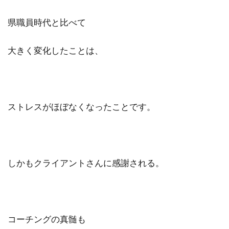
ビジュアリゼーション
起業家
県職員時代と比べて
SNSマーケティング
ブログ
仕事辞めたい
方法
ポジティブ
大きく変化したことは、
イメージング
必要
webマーケター
転職
コツ
強み
スタバ
情報
ブロガー
まなびん
学習方法
得意
ストレスがほぼなくなったことです。
集客法
ノウハウコレクター
個人
悩み
無料体験
活かす
ノーストレス
年収
稼げる
しかもクライアントさんに感謝される。
目標達成
効果
自分
感謝される仕事
クライアント
AIDCAS
自己変革
種類
コミット
挑戦
コーチングの真髄も
事例