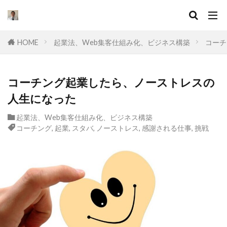
キーワード
HOME
起業法、Web集客仕組み化、ビジネス構築
コーチ
カテゴリー
コーチング起業したら、ノーストレスの
人生になった
タグ
起業法、Web集客仕組み化、ビジネス構築
セールスライティング
なぜ
違い
コーチング
,
起業
,
スタバ
,
ノーストレス
,
感謝される仕事
,
挑戦
集客
ドラッカー
実態
マーケティング
挫折
口コミ
コンサル
起業したい
Facebook広告
プログラミング
オワコン
理由
脱サラ
ポジショニング
分野
YouTube広告
動画
スキル
目標