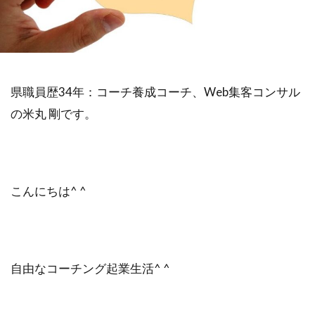
不安
差別化
収入
個人事業主
学ぶ
フリーランス
達成できない
退職
リスク
Web集客
定年
県職員歴34年：コーチ養成コーチ、Web集客コンサル
書籍
公務員
ビジネス
副業
の米丸 剛です。
対策
営業
確定申告
Webマーケティング
独立
成功
個人事業
人生変えたい
Web広告
米丸剛
Web制作
辞めたい
起業
こんにちは^ ^
失敗
夢
集客コンサル
Web
英語
キャリアアップ
コンテンツ作成
目標設定
モチベーション
自由なコーチング起業生活^ ^
ビジネスモデル
広告
SEO
コーチング
商品作り
プラス思考