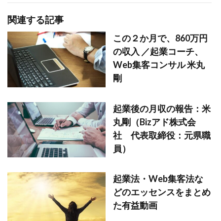
関連する記事
この２か月で、860万円
の収入 ／起業コーチ、
Web集客コンサル 米丸
剛
起業後の月収の報告：米
丸剛（Bizアド株式会
社 代表取締役：元県職
員）
起業法・Web集客法な
どのエッセンスをまとめ
た有益動画