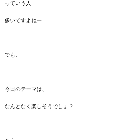
っていう人
ビジュアリゼーション
起業家
SNSマーケティング
ブログ
多いですよねー
仕事辞めたい
方法
ポジティブ
イメージング
必要
webマーケター
転職
コツ
強み
スタバ
情報
でも、
ブロガー
まなびん
学習方法
得意
集客法
ノウハウコレクター
個人
悩み
無料体験
活かす
今日のテーマは、
ノーストレス
年収
稼げる
目標達成
効果
自分
なんとなく楽しそうでしょ？
感謝される仕事
クライアント
AIDCAS
自己変革
種類
コミット
挑戦
事例