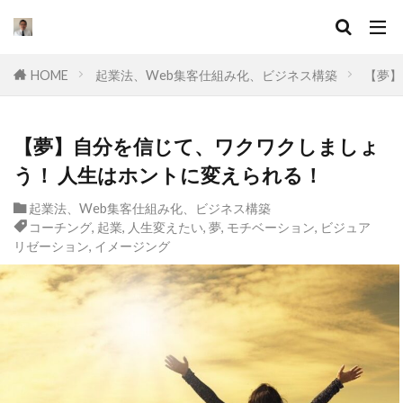
キーワード
HOME
起業法、Web集客仕組み化、ビジネス構築
【夢】
カテゴリー
【夢】自分を信じて、ワクワクしましょ
う！ 人生はホントに変えられる！
タグ
起業法、Web集客仕組み化、ビジネス構築
セールスライティング
なぜ
違い
コーチング
,
起業
,
人生変えたい
,
夢
,
モチベーション
,
ビジュア
集客
ドラッカー
実態
リゼーション
,
イメージング
マーケティング
挫折
口コミ
コンサル
起業したい
Facebook広告
プログラミング
オワコン
理由
脱サラ
ポジショニング
分野
YouTube広告
動画
スキル
目標