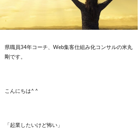
不安
差別化
収入
個人事業主
学ぶ
フリーランス
達成できない
退職
リスク
Web集客
定年
書籍
公務員
ビジネス
副業
県職員34年コーチ、Web集客仕組み化コンサルの米丸
対策
営業
確定申告
剛です。
Webマーケティング
独立
成功
個人事業
人生変えたい
Web広告
米丸剛
Web制作
辞めたい
起業
こんにちは^ ^
失敗
夢
集客コンサル
Web
英語
キャリアアップ
コンテンツ作成
目標設定
モチベーション
「起業したいけど怖い」
ビジネスモデル
広告
SEO
コーチング
商品作り
プラス思考