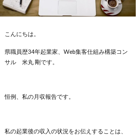
不安
差別化
収入
個人事業主
学ぶ
フリーランス
達成できない
退職
リスク
Web集客
定年
こんにちは。
書籍
公務員
ビジネス
副業
対策
営業
確定申告
県職員歴34年起業家、Web集客仕組み構築コン
Webマーケティング
独立
成功
サル 米丸 剛です。
個人事業
人生変えたい
Web広告
米丸剛
Web制作
辞めたい
起業
失敗
夢
集客コンサル
Web
恒例、私の月収報告です。
英語
キャリアアップ
コンテンツ作成
目標設定
モチベーション
ビジネスモデル
広告
SEO
私の起業後の収入の状況をお伝えすることは、
コーチング
商品作り
プラス思考