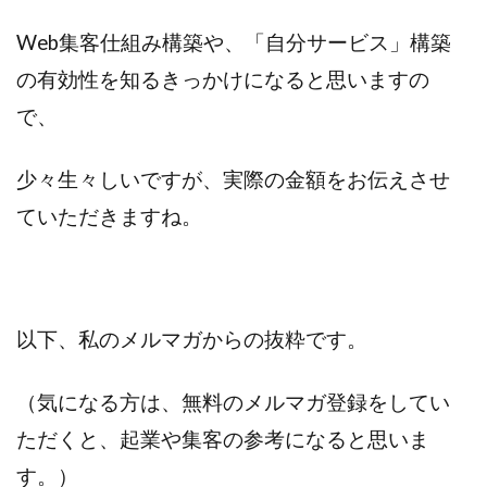
ビジュアリゼーション
起業家
Web集客仕組み構築や、「自分サービス」構築
SNSマーケティング
ブログ
の有効性を知るきっかけになると思いますの
仕事辞めたい
方法
ポジティブ
で、
イメージング
必要
webマーケター
転職
コツ
強み
スタバ
情報
少々生々しいですが、実際の金額をお伝えさせ
ブロガー
まなびん
学習方法
得意
ていただきますね。
集客法
ノウハウコレクター
個人
悩み
無料体験
活かす
ノーストレス
年収
稼げる
以下、私のメルマガからの抜粋です。
目標達成
効果
自分
感謝される仕事
クライアント
AIDCAS
（気になる方は、無料のメルマガ登録をしてい
自己変革
種類
コミット
挑戦
ただくと、起業や集客の参考になると思いま
事例
す。）