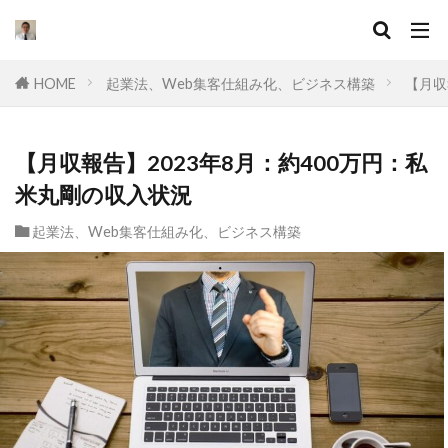
キーワード
HOME
起業法、Web集客仕組み化、ビジネス構築
【月収
カテゴリー
【月収報告】2023年8月：約400万円：私
米丸剛の収入状況
タグ
起業法、Web集客仕組み化、ビジネス構築
セールスライティング
なぜ
違い
集客
ドラッカー
実態
マーケティング
挫折
口コミ
コンサル
起業したい
Facebook広告
プログラミング
オワコン
理由
脱サラ
ポジショニング
分野
YouTube広告
動画
スキル
目標