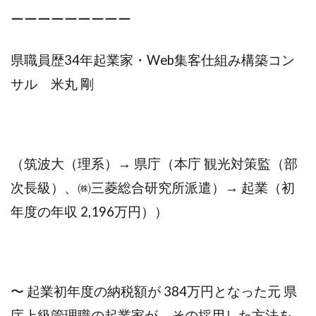
ーーーーーーーーー
県職員歴34年起業家・Web集客仕組み構築コン
サル 米丸 剛
（筑波大（理系）→ 県庁（本庁 観光対策監（部
次長級）、㈱三菱総合研究所派遣）→ 起業（初
年度の年収 2,196万円））
〜 起業初年度の納税額が 384万円となった元 県
庁上級管理職の起業家が、その採用した方法を