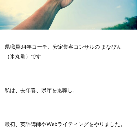
不安
差別化
収入
個人事業主
学ぶ
フリーランス
達成できない
退職
リスク
Web集客
定年
書籍
公務員
ビジネス
副業
県職員34年コーチ、安定集客コンサルの まなびん
対策
営業
確定申告
（米丸剛）です
Webマーケティング
独立
成功
個人事業
人生変えたい
Web広告
米丸剛
Web制作
辞めたい
起業
私は、去年春、県庁を退職し、
失敗
夢
集客コンサル
Web
英語
キャリアアップ
コンテンツ作成
目標設定
モチベーション
最初、英語講師やWebライティングをやりました。
ビジネスモデル
広告
SEO
コーチング
商品作り
プラス思考