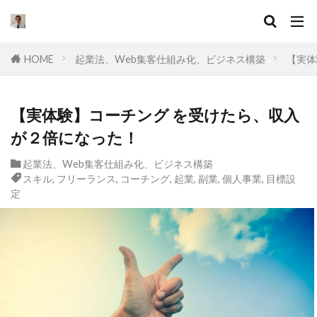
キーワード
HOME
起業法、Web集客仕組み化、ビジネス構築
【実体
カテゴリー
【実体験】コーチング を受けたら、収入
が２倍になった！
タグ
起業法、Web集客仕組み化、ビジネス構築
セールスライティング
なぜ
違い
スキル
,
フリーランス
,
コーチング
,
起業
,
副業
,
個人事業
,
目標設
集客
ドラッカー
実態
定
マーケティング
挫折
口コミ
コンサル
起業したい
Facebook広告
プログラミング
オワコン
理由
脱サラ
ポジショニング
分野
YouTube広告
動画
スキル
目標