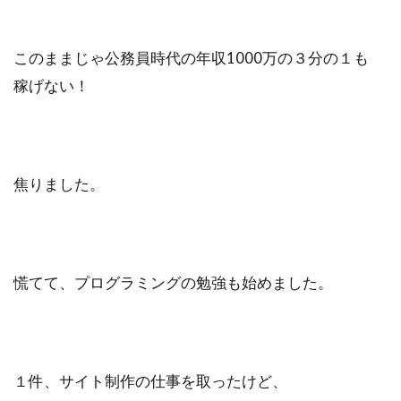
ビジュアリゼーション
起業家
SNSマーケティング
ブログ
このままじゃ公務員時代の年収1000万の３分の１も
仕事辞めたい
方法
ポジティブ
稼げない！
イメージング
必要
webマーケター
転職
コツ
強み
スタバ
情報
ブロガー
まなびん
学習方法
得意
焦りました。
集客法
ノウハウコレクター
個人
悩み
無料体験
活かす
ノーストレス
年収
稼げる
慌てて、プログラミングの勉強も始めました。
目標達成
効果
自分
感謝される仕事
クライアント
AIDCAS
自己変革
種類
コミット
挑戦
１件、サイト制作の仕事を取ったけど、
事例