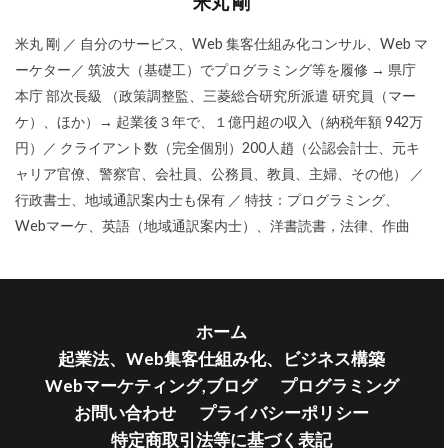
米丸 剛
米丸 剛 ／ 自分のサービス、Web 集客仕組み化コンサル、Web マ
ーケター／ 筑波大（基礎工）でプログラミング等を履修 → 県庁
本庁 部次長級 （政策調整監、三菱総合研究所派遣 研究員（マー
ケ）、ほか）→ 起業後３年で、１億円超の収入（納税年額 942万
円）／ クライアント数（完全個別）200人趙（公認会計士、元キ
ャリア官僚、警察官、会社員、公務員、教員、主婦、その他） ／
行政書士、地域通訳案内士も保有 ／ 特技：プログラミング、
Webマーケ、英語（地域通訳案内士）、洋書読書，法律、作曲
ホーム
起業法、Web集客仕組み化、ビジネス構築
Webマーケティング,ブログ
プログラミング
お問い合わせ
プライバシーポリシー
特定商取引法等に基づく表記