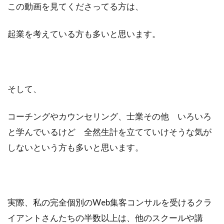
この動画を見てくださってる方は、
ビジュアリゼーション
起業家
SNSマーケティング
ブログ
起業を考えている方も多いと思います。
仕事辞めたい
方法
ポジティブ
イメージング
必要
webマーケター
転職
コツ
強み
スタバ
情報
そして、
ブロガー
まなびん
学習方法
得意
集客法
ノウハウコレクター
個人
コーチングやカウンセリング、士業その他 いろいろ
悩み
無料体験
活かす
と学んでいるけど 全然生計を立てていけそうな気が
しないという方も多いと思います。
ノーストレス
年収
稼げる
目標達成
効果
自分
感謝される仕事
クライアント
AIDCAS
自己変革
種類
コミット
挑戦
実際、私の完全個別のWeb集客コンサルを受けるクラ
事例
イアントさんたちの半数以上は、他のスクールや講