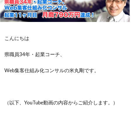
不安
差別化
収入
個人事業主
学ぶ
フリーランス
達成できない
退職
リスク
Web集客
定年
こんにちは
書籍
公務員
ビジネス
副業
対策
営業
確定申告
県職員34年・起業コーチ、
Webマーケティング
独立
成功
個人事業
人生変えたい
Web広告
Web集客仕組み化コンサルの米丸剛です。
米丸剛
Web制作
辞めたい
起業
失敗
夢
集客コンサル
Web
英語
キャリアアップ
コンテンツ作成
（以下、YouTube動画の内容からご紹介します。）
目標設定
モチベーション
ビジネスモデル
広告
SEO
コーチング
商品作り
プラス思考