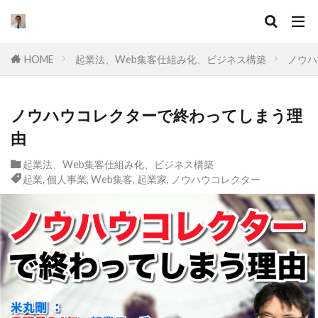
キーワード
HOME
起業法、Web集客仕組み化、ビジネス構築
ノウハ
カテゴリー
ノウハウコレクターで終わってしまう理
由
タグ
起業法、Web集客仕組み化、ビジネス構築
セールスライティング
なぜ
違い
起業
,
個人事業
,
Web集客
,
起業家
,
ノウハウコレクター
集客
ドラッカー
実態
マーケティング
挫折
口コミ
コンサル
起業したい
Facebook広告
プログラミング
オワコン
理由
脱サラ
ポジショニング
分野
YouTube広告
動画
スキル
目標