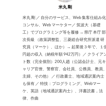
米丸 剛
米丸 剛 ／ 自分のサービス、Web 集客仕組み
コンサル、Web マーケター／ 筑波大（基礎
工）でプログラミング等を履修 → 県庁 本庁 部
次長級 （政策調整監、三菱総合研究所派遣 研
究員（マーケ）、ほか）→ 起業後３年で、１
円超の収入（納税年額 942万円）／ クライア
ト数（完全個別）200人趙（公認会計士、元
ャリア官僚、警察官、会社員、公務員、教員
主婦、その他） ／ 行政書士、地域通訳案内士
も保有 ／ 特技：プログラミング、Webマー
ケ、英語（地域通訳案内士）、洋書読書，法
律、作曲