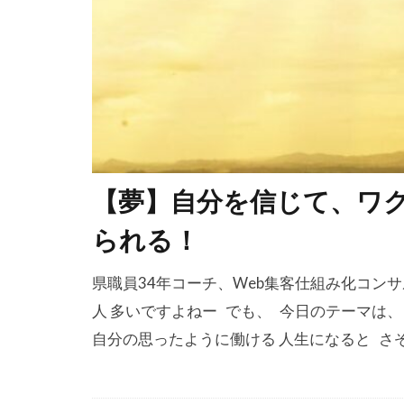
【夢】自分を信じて、ワク
られる！
県職員34年コーチ、Web集客仕組み化コンサ
人 多いですよねー でも、 今日のテーマは
自分の思ったように働ける 人生になると さぞ楽