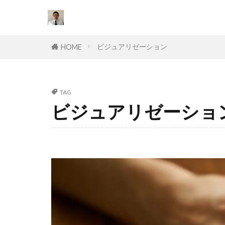
カテゴリー
ビジュアリゼーション
HOME
タグ
TAG
ビジュアリゼーショ
セールスライテ
挫折
口コ
オワコン
スキル
目
達成できない
副業
対策
個人事業