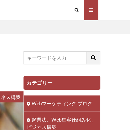
マーケティング
ミング
カテゴリー
動画
フリーランス
ジネス構築
Webマーケティング,ブログ
員
ビジネス
成功
起業法、Web集客仕組み化、
い
起業
ビジネス構築