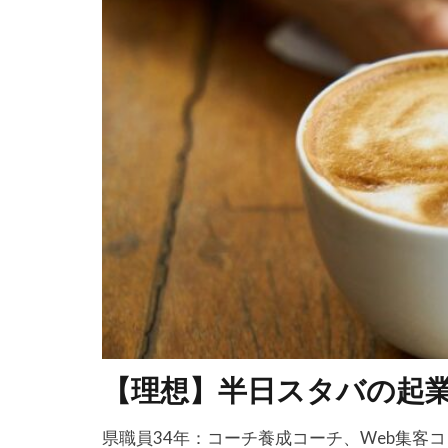
失敗
夢
目標設定
商品作り
ブログ
仕
webマーケター
学習方法
活かす
ノ
感謝される仕事
事例
【理想】半日スタバの起
県職員34年：コーチ養成コーチ、Web集客コ