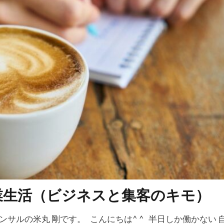
集客コンサル
Web
英語
キャリアアップ
コ
モチベーション
ビジネスモデル
広告
SEO
コーチ
プラス思考
ビジュアリゼーション
起業家
SNSマーケ
事辞めたい
方法
ポジティブ
イメージング
必要
転職
コツ
強み
スタバ
情報
ブロガー
得意
集客法
ノウハウコレクター
個人
悩み
ーストレス
年収
稼げる
目標達成
効果
自分
クライアント
AIDCAS
自己変革
種類
コミ
検索
業生活（ビジネスと集客のキモ）
ンサルの米丸 剛です。 こんにちは^ ^ 半日しか働かない 