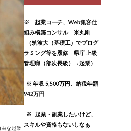
ンテンツ作成
ング
※ 起業コーチ、Web集客仕
ティング
組み構築コンサル 米丸剛
（筑波大（基礎工）でプログ
まなびん
ラミング等を履修→県庁 上級
無料体験
管理職（部次長級）→起業）
ット
挑戦
※ 年収 5,500万円、納税年額
942万円
※ 起業・副業したいけど、
スキルや資格もないしなぁ
自由な起業