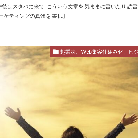
 午後はスタバに来て こういう文章を 気ままに書いたり 読書し
ケティングの真髄を 書 […]
起業法、Web集客仕組み化、ビ