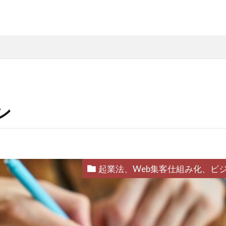
ン
ィング
なぜ
違い
集客
ドラッカー
実態
ミ
コンサル
起業したい
Facebook広告
プログラ
理由
脱サラ
ポジショニング
分野
YouTube広告
標
不安
差別化
収入
個人事業主
学ぶ
起業法、Web集客仕組み化、ビ
退職
リスク
Web集客
定年
書籍
公務
営業
確定申告
Webマーケティング
独立
人生変えたい
Web広告
米丸剛
Web制作
辞めた