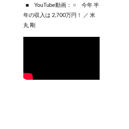
■ YouTube動画： ○ 今年 半
年の収入は 2,700万円！ ／ 米
丸 剛