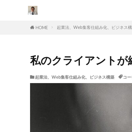
カテゴリー
起業法、Web集客仕組み化、ビジネス
HOME
タグ
私のクライアントが続
セールスライテ
挫折
口コ
起業法、Web集客仕組み化、ビジネス構築
コー
オワコン
スキル
目
達成できない
副業
対策
個人事業