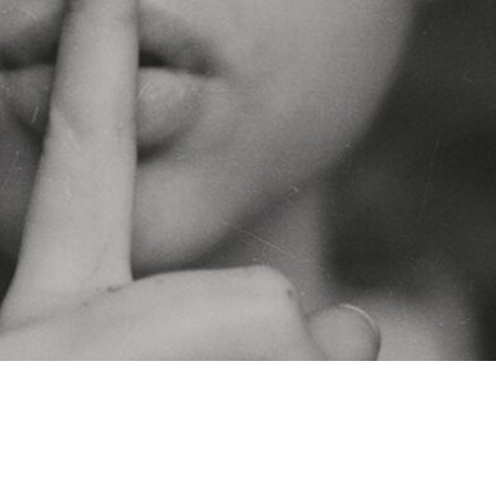
集客コンサル
Web
英語
キャリアアップ
コ
モチベーション
ビジネスモデル
広告
SEO
コーチ
プラス思考
ビジュアリゼーション
起業家
SNSマーケ
事辞めたい
方法
ポジティブ
イメージング
必要
転職
コツ
強み
スタバ
情報
ブロガー
得意
集客法
ノウハウコレクター
個人
悩み
ーストレス
年収
稼げる
目標達成
効果
自分
クライアント
AIDCAS
自己変革
種類
コミ
検索