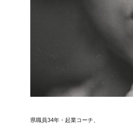
失敗
夢
目標設定
商品作り
ブログ
仕
webマーケター
学習方法
活かす
ノ
感謝される仕事
事例
県職員34年・起業コーチ、