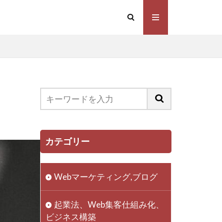
マーケティング
ミング
カテゴリー
動画
フリーランス
Webマーケティング,ブログ
員
ビジネス
成功
起業法、Web集客仕組み化、
い
起業
ビジネス構築