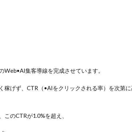
Web•AI集客導線を完成させています。
稼げず、CTR（•AIをクリックされる率）を次第
このCTRが1.0%を超え、