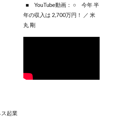
■ YouTube動画： ○ 今年 半
年の収入は 2,700万円！ ／ 米
丸 剛
ネス起業