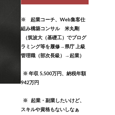
ンテンツ作成
ング
※ 起業コーチ、Web集客仕
ティング
組み構築コンサル 米丸剛
（筑波大（基礎工）でプログ
まなびん
ラミング等を履修→県庁 上級
無料体験
管理職（部次長級）→起業）
ット
挑戦
※ 年収 5,500万円、納税年額
942万円
※ 起業・副業したいけど、
スキルや資格もないしなぁ