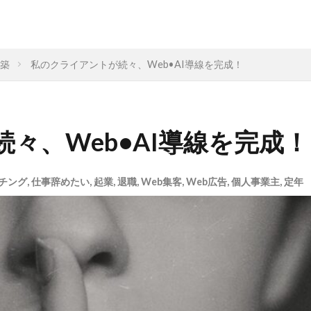
構築
私のクライアントが続々、Web•AI導線を完成！
々、Web•AI導線を完成！
ィング
なぜ
違い
集客
ドラッカー
実態
ミ
コンサル
起業したい
Facebook広告
プログラ
チング
,
仕事辞めたい
,
起業
,
退職
,
Web集客
,
Web広告
,
個人事業主
,
定年
理由
脱サラ
ポジショニング
分野
YouTube広告
標
不安
差別化
収入
個人事業主
学ぶ
退職
リスク
Web集客
定年
書籍
公務
営業
確定申告
Webマーケティング
独立
人生変えたい
Web広告
米丸剛
Web制作
辞めた