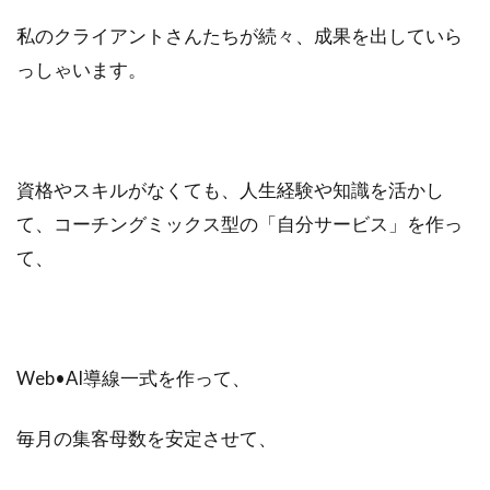
ビジュアリゼーション
起業家
私のクライアントさんたちが続々、成果を出していら
SNSマーケティング
ブログ
っしゃいます。
仕事辞めたい
方法
ポジティブ
イメージング
必要
webマーケター
転職
コツ
強み
スタバ
情報
資格やスキルがなくても、人生経験や知識を活かし
ブロガー
まなびん
学習方法
得意
て、コーチングミックス型の「自分サービス」を作っ
集客法
ノウハウコレクター
個人
て、
悩み
無料体験
活かす
ノーストレス
年収
稼げる
目標達成
効果
自分
Web•AI導線一式を作って、
感謝される仕事
クライアント
AIDCAS
自己変革
種類
コミット
挑戦
毎月の集客母数を安定させて、
事例