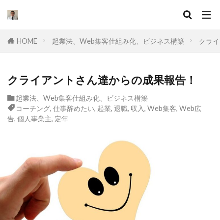
キーワード
HOME
起業法、Web集客仕組み化、ビジネス構築
クライ
カテゴリー
クライアントさん達からの成果報告！
起業法、Web集客仕組み化、ビジネス構築
タグ
コーチング
,
仕事辞めたい
,
起業
,
退職
,
収入
,
Web集客
,
Web広
セールスライティング
なぜ
違い
告
,
個人事業主
,
定年
集客
ドラッカー
実態
マーケティング
挫折
口コミ
コンサル
起業したい
Facebook広告
プログラミング
オワコン
理由
脱サラ
ポジショニング
分野
YouTube広告
動画
スキル
目標