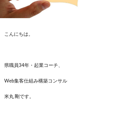
不安
差別化
収入
個人事業主
学ぶ
フリーランス
達成できない
退職
リスク
Web集客
定年
こんにちは。
書籍
公務員
ビジネス
副業
対策
営業
確定申告
Webマーケティング
独立
成功
県職員34年・起業コーチ、
個人事業
人生変えたい
Web広告
米丸剛
Web制作
辞めたい
起業
Web集客仕組み構築コンサル
失敗
夢
集客コンサル
Web
英語
キャリアアップ
コンテンツ作成
米丸 剛です。
目標設定
モチベーション
ビジネスモデル
広告
SEO
コーチング
商品作り
プラス思考