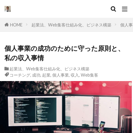
キーワード
HOME
起業法、Web集客仕組み化、ビジネス構築
個人事
カテゴリー
個人事業の成功のために守った原則と、
私の収入事情
タグ
起業法、Web集客仕組み化、ビジネス構築
セールスライティング
なぜ
違い
コーチング
,
成功
,
起業
,
個人事業
,
収入
,
Web集客
集客
ドラッカー
実態
マーケティング
挫折
口コミ
コンサル
起業したい
Facebook広告
プログラミング
オワコン
理由
脱サラ
ポジショニング
分野
YouTube広告
動画
スキル
目標