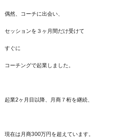
ビジュアリゼーション
起業家
偶然、コーチに出会い、
SNSマーケティング
ブログ
仕事辞めたい
方法
ポジティブ
セッションを３ヶ月間だけ受けて
イメージング
必要
webマーケター
すぐに
転職
コツ
強み
スタバ
情報
ブロガー
まなびん
学習方法
得意
コーチングで起業しました。
集客法
ノウハウコレクター
個人
悩み
無料体験
活かす
ノーストレス
年収
稼げる
起業2ヶ月目以降、月商７桁を継続、
目標達成
効果
自分
感謝される仕事
クライアント
AIDCAS
自己変革
種類
コミット
挑戦
現在は月商300万円を超えています。
事例