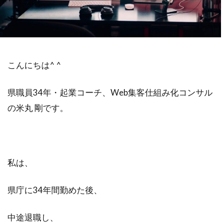
不安
差別化
収入
個人事業主
学ぶ
フリーランス
達成できない
退職
リスク
Web集客
定年
こんにちは^ ^
書籍
公務員
ビジネス
副業
対策
営業
確定申告
県職員34年・起業コーチ、Web集客仕組み化コンサル
Webマーケティング
独立
成功
の米丸 剛です。
個人事業
人生変えたい
Web広告
米丸剛
Web制作
辞めたい
起業
失敗
夢
集客コンサル
Web
私は、
英語
キャリアアップ
コンテンツ作成
目標設定
モチベーション
県庁に34年間勤めた後、
ビジネスモデル
広告
SEO
中途退職し、
コーチング
商品作り
プラス思考