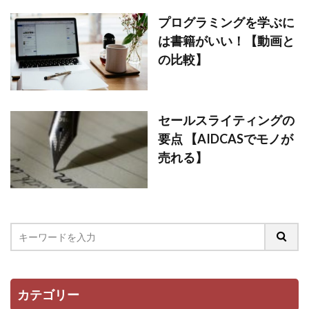
ビジュアリゼーション
起業家
プログラミングを学ぶに
は書籍がいい！【動画と
SNSマーケティング
ブログ
の比較】
仕事辞めたい
方法
ポジティブ
イメージング
必要
webマーケター
転職
コツ
強み
スタバ
情報
セールスライティングの
ブロガー
まなびん
学習方法
得意
要点 【AIDCASでモノが
売れる】
集客法
ノウハウコレクター
個人
悩み
無料体験
活かす
ノーストレス
年収
稼げる
目標達成
効果
自分
感謝される仕事
クライアント
AIDCAS
自己変革
種類
コミット
挑戦
カテゴリー
事例