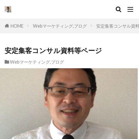
キーワード
HOME
Webマーケティング,ブログ
安定集客コンサル資
カテゴリー
安定集客コンサル資料等ページ
Webマーケティング,ブログ
タグ
セールスライティング
なぜ
違い
集客
ドラッカー
実態
マーケティング
挫折
口コミ
コンサル
起業したい
Facebook広告
プログラミング
オワコン
理由
脱サラ
ポジショニング
分野
YouTube広告
動画
スキル
目標