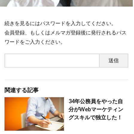
不安
差別化
収入
個人事業主
学ぶ
フリーランス
達成できない
続きを見るにはパスワードを入力してください。
退職
リスク
Web集客
定年
会員登録、もしくはメルマガ登録後に発行されるパス
書籍
公務員
ビジネス
副業
ワードをご入力ください。
対策
営業
確定申告
Webマーケティング
独立
成功
個人事業
人生変えたい
Web広告
米丸剛
Web制作
辞めたい
起業
関連する記事
失敗
夢
集客コンサル
Web
英語
キャリアアップ
コンテンツ作成
34年公務員をやった自
分がWebマーケティン
目標設定
モチベーション
グスキルで独立した！
ビジネスモデル
広告
SEO
コーチング
商品作り
プラス思考