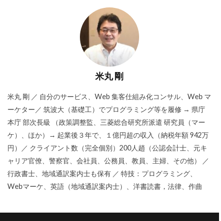
米丸 剛
米丸 剛 ／ 自分のサービス、Web 集客仕組み化コンサル、Web マ
ーケター／ 筑波大（基礎工）でプログラミング等を履修 → 県庁
本庁 部次長級 （政策調整監、三菱総合研究所派遣 研究員（マー
ケ）、ほか）→ 起業後３年で、１億円超の収入（納税年額 942万
円）／ クライアント数（完全個別）200人趙（公認会計士、元キ
ャリア官僚、警察官、会社員、公務員、教員、主婦、その他） ／
行政書士、地域通訳案内士も保有 ／ 特技：プログラミング、
Webマーケ、英語（地域通訳案内士）、洋書読書，法律、作曲