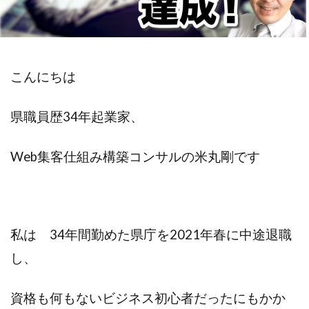
不安
差別化
収入
個人事業主
学ぶ
フリーランス
達成できない
退職
リスク
Web集客
定年
こんにちは
書籍
公務員
ビジネス
副業
対策
営業
確定申告
県職員歴34年起業家、
Webマーケティング
独立
成功
Web集客仕組み構築コンサルの米丸剛です
個人事業
人生変えたい
Web広告
米丸剛
Web制作
辞めたい
起業
失敗
夢
集客コンサル
Web
英語
キャリアアップ
コンテンツ作成
私は 34年間勤めた県庁を2021年春に中途退職
目標設定
モチベーション
し、
ビジネスモデル
広告
SEO
資格も何もないビジネス初心者だったにもかか
コーチング
商品作り
プラス思考