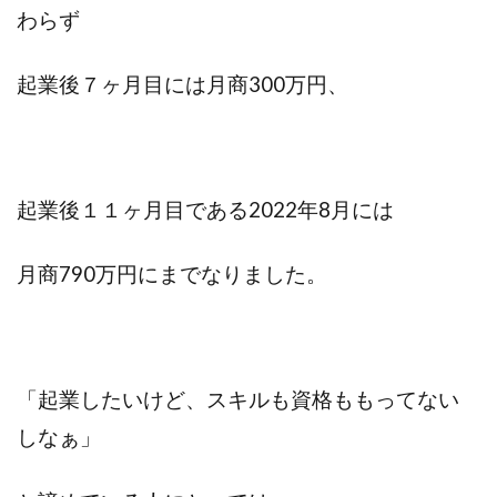
わらず
ビジュアリゼーション
起業家
SNSマーケティング
ブログ
起業後７ヶ月目には月商300万円、
仕事辞めたい
方法
ポジティブ
イメージング
必要
webマーケター
転職
コツ
強み
スタバ
情報
起業後１１ヶ月目である2022年8月には
ブロガー
まなびん
学習方法
得意
集客法
ノウハウコレクター
個人
月商790万円にまでなりました。
悩み
無料体験
活かす
ノーストレス
年収
稼げる
目標達成
効果
自分
「起業したいけど、スキルも資格ももってない
感謝される仕事
クライアント
AIDCAS
しなぁ」
自己変革
種類
コミット
挑戦
事例