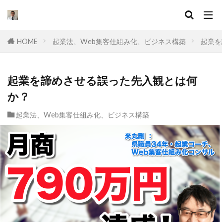
キーワード
HOME
起業法、Web集客仕組み化、ビジネス構築
起業を
カテゴリー
起業を諦めさせる誤った先入観とは何
か？
タグ
起業法、Web集客仕組み化、ビジネス構築
セールスライティング
なぜ
違い
集客
ドラッカー
実態
マーケティング
挫折
口コミ
コンサル
起業したい
Facebook広告
プログラミング
オワコン
理由
脱サラ
ポジショニング
分野
YouTube広告
動画
スキル
目標