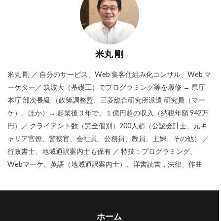
米丸 剛
米丸 剛 ／ 自分のサービス、Web 集客仕組み化コンサル、Web マ
ーケター／ 筑波大（基礎工）でプログラミング等を履修 → 県庁
本庁 部次長級 （政策調整監、三菱総合研究所派遣 研究員（マー
ケ）、ほか）→ 起業後３年で、１億円超の収入（納税年額 942万
円）／ クライアント数（完全個別）200人趙（公認会計士、元キ
ャリア官僚、警察官、会社員、公務員、教員、主婦、その他） ／
行政書士、地域通訳案内士も保有 ／ 特技：プログラミング、
Webマーケ、英語（地域通訳案内士）、洋書読書，法律、作曲
ホーム