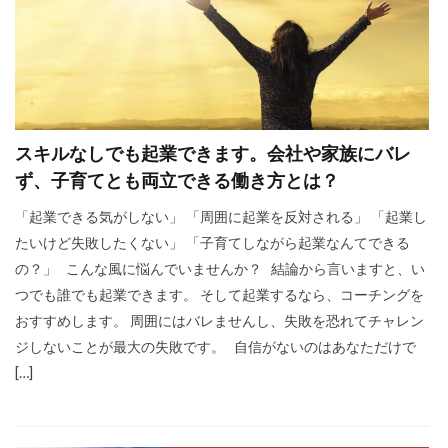
ビジュアリゼーション
起業家
SNSマーケティング
ブログ
仕事辞めたい
方法
ポジティブ
イメージング
必要
webマーケター
スキルなしでも起業できます。会社や家族にバレ
転職
コツ
強み
スタバ
情報
ず、子育てとも両立できる働き方とは？
ブロガー
まなびん
学習方法
得意
「起業できる気がしない」 「周囲に起業を反対される」 「起業し
集客法
ノウハウコレクター
個人
たいけど失敗したくない」 「子育てしながら起業なんてできる
悩み
無料体験
活かす
の？」 こんな風に悩んでいませんか？ 結論から言いますと、い
つでも誰でも起業できます。 そして起業するなら、コーチングを
ノーストレス
年収
稼げる
おすすめします。 周囲にはバレませんし、失敗を恐れてチャレン
目標達成
効果
自分
ジしないことが最大の失敗です。 自信がないのはあなただけで
感謝される仕事
クライアント
AIDCAS
[…]
自己変革
種類
コミット
挑戦
事例