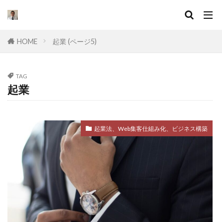
キーワード
HOME
起業 (ページ5)
カテゴリー
TAG
起業
タグ
セールスライティング
なぜ
違い
起業法、Web集客仕組み化、ビジネス構築
集客
ドラッカー
実態
マーケティング
挫折
口コミ
コンサル
起業したい
Facebook広告
プログラミング
オワコン
理由
脱サラ
ポジショニング
分野
YouTube広告
動画
スキル
目標