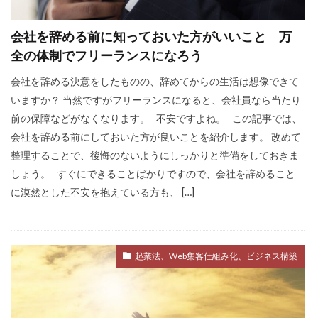
不安
差別化
収入
個人事業主
会社を辞める前に知っておいた方がいいこと 万
学ぶ
フリーランス
達成できない
全の体制でフリーランスになろう
退職
リスク
Web集客
定年
会社を辞める決意をしたものの、辞めてからの生活は想像できて
書籍
公務員
ビジネス
副業
いますか？ 当然ですがフリーランスになると、会社員なら当たり
対策
営業
確定申告
前の保障などがなくなります。 不安ですよね。 この記事では、
会社を辞める前にしておいた方が良いことを紹介します。 改めて
Webマーケティング
独立
成功
整理することで、後悔のないようにしっかりと準備をしておきま
個人事業
人生変えたい
Web広告
しょう。 すぐにできることばかりですので、会社を辞めること
米丸剛
Web制作
辞めたい
起業
に漠然とした不安を抱えている方も、 […]
失敗
夢
集客コンサル
Web
英語
キャリアアップ
コンテンツ作成
起業法、Web集客仕組み化、ビジネス構築
目標設定
モチベーション
ビジネスモデル
広告
SEO
コーチング
商品作り
プラス思考