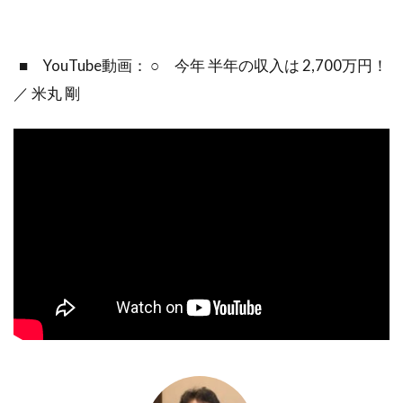
■ YouTube動画： ○ 今年 半年の収入は 2,700万円！
／ 米丸 剛