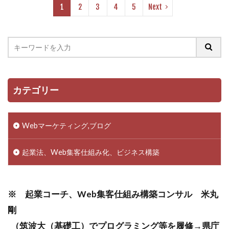
1
2
3
4
5
Next
カテゴリー
Webマーケティング,ブログ
起業法、Web集客仕組み化、ビジネス構築
※ 起業コーチ、Web集客仕組み構築コンサル 米丸
剛
（筑波大（基礎工）でプログラミング等を履修→県庁