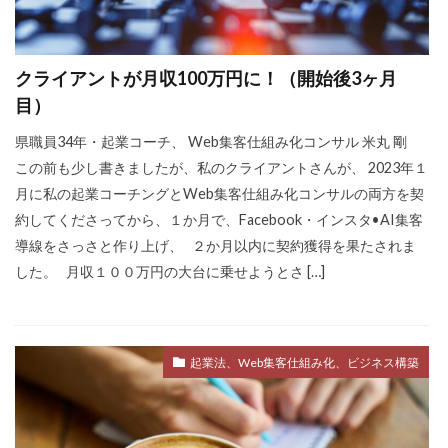
クライアントが月収100万円に！（開始後3ヶ月
目）
県職員34年・起業コーチ、 Web集客仕組み化コンサル 米丸 剛
この前も少し書きましたが、私のクライアントさんが、 2023年１
月に私の起業コーチングとWeb集客仕組み化コンサルの両方を契
約してくださってから、１か月で、Facebook・インスタ•AI集客
導線をさっさと作り上げ、 ２か月以内に契約獲得を果たされま
した。 月収１００万円の大台に乗せようとさ […]
起業法、Web集客仕組み化、ビジネス構築