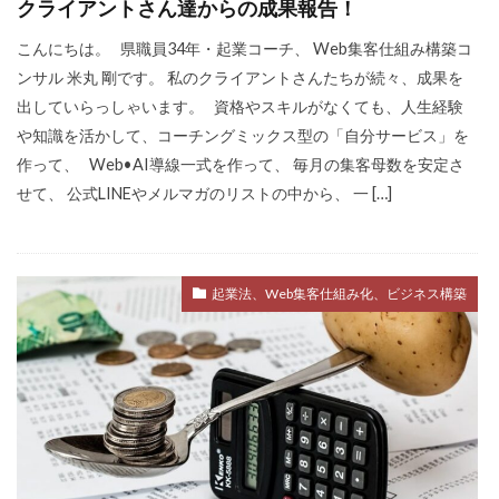
クライアントさん達からの成果報告！
こんにちは。 県職員34年・起業コーチ、 Web集客仕組み構築コ
ンサル 米丸 剛です。 私のクライアントさんたちが続々、成果を
出していらっしゃいます。 資格やスキルがなくても、人生経験
や知識を活かして、コーチングミックス型の「自分サービス」を
作って、 Web•AI導線一式を作って、 毎月の集客母数を安定さ
せて、 公式LINEやメルマガのリストの中から、 一 […]
起業法、Web集客仕組み化、ビジネス構築