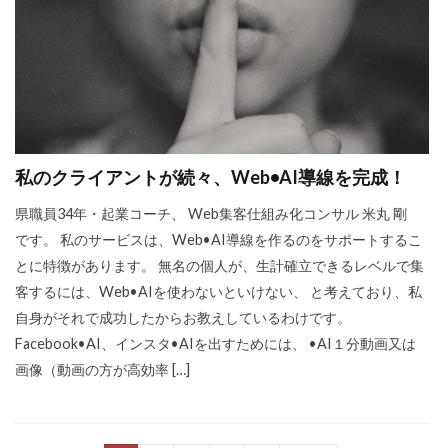
私のクライアントが続々、Web•AI導線を完成！
県職員34年・起業コーチ、 Web集客仕組み化コンサル 米丸 剛
です。 私のサービスは、Web•AI導線を作るのをサポートするこ
とに特徴があります。 無名の個人が、生計確立できるレベルで集
客するには、Web•AIを使わないといけない、 と考えており、私
自身がそれで成功したからお教えしているわけです。
Facebook•AI、インスタ•AIを出すためには、 •AI１分動画又は
画像（動画の方が高効率 […]