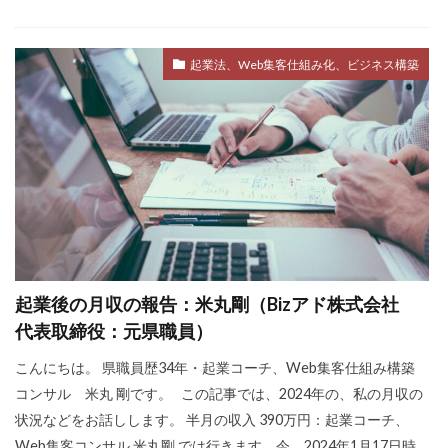
起業法、Web集客仕組み化、ビジネス構築
起業後の月収の報告：米丸剛（Bizアド株式会社
代表取締役：元県職員）
こんにちは。 県職員歴34年・起業コーチ、Web集客仕組み構築
コンサル 米丸 剛です。 この記事では、2024年の、私の月収の
状況などをお話しします。 半月の収入 390万円：起業コーチ、
Web集客コンサル 米丸剛 では行きます。今、2024年1月17日時