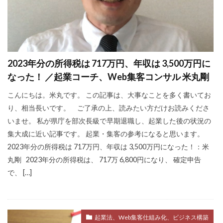
ビジュアリゼーション
起業家
SNSマーケティング
ブログ
仕事辞めたい
方法
ポジティブ
2023年分の所得税は 717万円、年収は 3,500万円に
イメージング
必要
webマーケター
なった！ ／起業コーチ、Web集客コンサル 米丸剛
転職
コツ
強み
スタバ
情報
こんにちは。米丸です。 この記事は、大事なことを多く書いてお
ブロガー
まなびん
学習方法
得意
り、相当長いです。 ご了承の上、読みたい方だけお読みくださ
集客法
ノウハウコレクター
個人
いませ。 私が県庁を部次長級で早期退職し、起業した後の状況の
悩み
無料体験
活かす
集大成に近い記事です。 起業・集客の参考になると思います。
2023年分の所得税は 717万円、年収は 3,500万円になった！：米
ノーストレス
年収
稼げる
丸剛 2023年分の所得税は、 717万 6,800円になり、 確定申告
目標達成
効果
自分
で、 […]
感謝される仕事
クライアント
AIDCAS
自己変革
種類
コミット
挑戦
事例
起業法、Web集客仕組み化、ビジネス構築