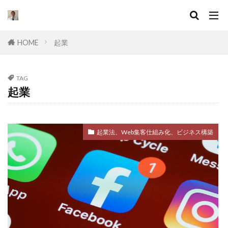
キーワード
HOME
起業
カテゴリー
TAG
起業
タグ
セールスライティング
なぜ
違い
起業法、Web集客仕組み化、ビジネス構築
集客
ドラッカー
実態
マーケティング
挫折
口コミ
コンサル
起業したい
Facebook広告
プログラミング
オワコン
理由
脱サラ
ポジショニング
分野
YouTube広告
動画
スキル
目標