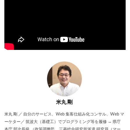
米丸 剛
米丸 剛 ／ 自分のサービス、Web 集客仕組み化コンサル、Web マ
ーケター／ 筑波大（基礎工）でプログラミング等を履修 → 県庁
本庁 部次長級 （政策調整監、三菱総合研究所派遣 研究員（マー