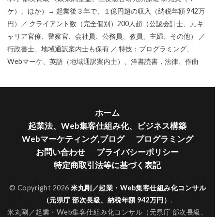
ケ）、ほか）→ 起業後３年で、１億円超の収入（納税年額 942万
円）／ クライアント数（完全個別）200人趙（公認会計士、元キ
ャリア官僚、警察官、会社員、公務員、教員、主婦、その他） ／
行政書士、地域通訳案内士も保有 ／ 特技：プログラミング、
Webマーケ、英語（地域通訳案内士）、洋書読書，法律、作曲
ホーム
起業法、Web集客仕組み化、ビジネス構築
Webマーケティング,ブログ
プログラミング
お問い合わせ
プライバシーポリシー
特定商取引法等に基づく表記
© Copyright 2026
米丸剛／起業・Web集客仕組み化コンサル
（元県庁 部次長級、納税年額 942万円）
.
米丸剛／起業・Web集客仕組み化コンサル（元県庁 部次長級、