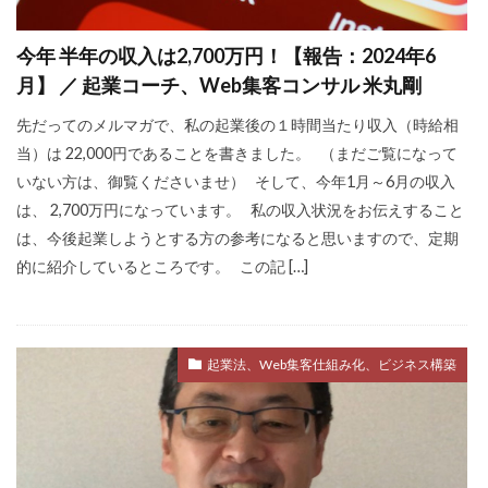
不安
差別化
収入
個人事業主
今年 半年の収入は2,700万円！【報告：2024年6
学ぶ
フリーランス
達成できない
月】 ／ 起業コーチ、Web集客コンサル 米丸剛
退職
リスク
Web集客
定年
先だってのメルマガで、私の起業後の１時間当たり収入（時給相
書籍
公務員
ビジネス
副業
当）は 22,000円であることを書きました。 （まだご覧になって
対策
営業
確定申告
いない方は、御覧くださいませ） そして、今年1月～6月の収入
は、 2,700万円になっています。 私の収入状況をお伝えすること
Webマーケティング
独立
成功
は、今後起業しようとする方の参考になると思いますので、定期
個人事業
人生変えたい
Web広告
的に紹介しているところです。 この記 […]
米丸剛
Web制作
辞めたい
起業
失敗
夢
集客コンサル
Web
英語
キャリアアップ
コンテンツ作成
起業法、Web集客仕組み化、ビジネス構築
目標設定
モチベーション
ビジネスモデル
広告
SEO
コーチング
商品作り
プラス思考