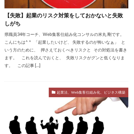
不安
差別化
収入
個人事業主
【失敗】起業のリスク対策をしておかないと失敗
学ぶ
フリーランス
達成できない
しがち
退職
リスク
Web集客
定年
県職員34年コーチ、Web集客仕組み化コンサルの米丸 剛です。
書籍
公務員
ビジネス
副業
こんにちは^ ^ 「起業したいけど、 失敗するのが怖いなぁ」 と
対策
営業
確定申告
いう方のために、 押さえておくべきリスクと その対処法を書き
ます。 これを読んでおくと、 失敗リスクがグンと低くなりま
Webマーケティング
独立
成功
す。 この記事 […]
個人事業
人生変えたい
Web広告
米丸剛
Web制作
辞めたい
起業
失敗
夢
集客コンサル
Web
起業法、Web集客仕組み化、ビジネス構築
英語
キャリアアップ
コンテンツ作成
目標設定
モチベーション
ビジネスモデル
広告
SEO
コーチング
商品作り
プラス思考