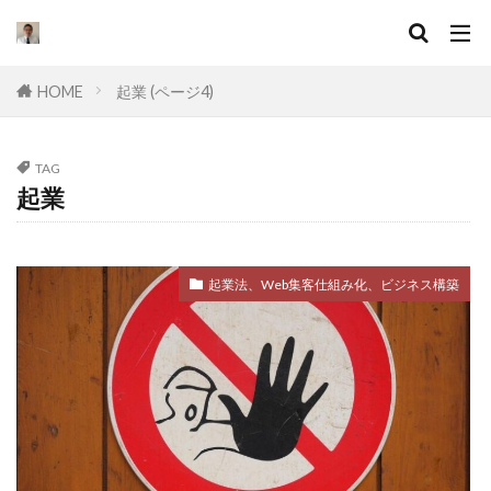
キーワード
HOME
起業 (ページ4)
カテゴリー
TAG
起業
タグ
セールスライティング
なぜ
違い
起業法、Web集客仕組み化、ビジネス構築
集客
ドラッカー
実態
マーケティング
挫折
口コミ
コンサル
起業したい
Facebook広告
プログラミング
オワコン
理由
脱サラ
ポジショニング
分野
YouTube広告
動画
スキル
目標