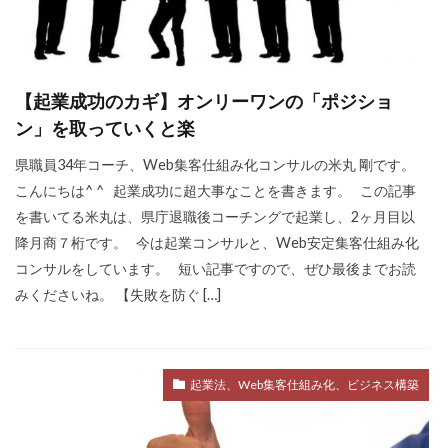
ビジュアリゼーション
起業家
SNSマーケティング
ブログ
仕事辞めたい
方法
ポジティブ
【起業成功のカギ】オンリーワンの「ポジショ
イメージング
必要
webマーケター
ン」を取っていくと楽
転職
コツ
強み
スタバ
情報
県職員34年コーチ、Web集客仕組み化コンサルの米丸 剛です。
こんにちは^ ^ 起業成功に超大事なことを書きます。 この記事
ブロガー
まなびん
学習方法
得意
を書いてる米丸は、県庁退職後コーチングで起業し、2ヶ月目以
集客法
ノウハウコレクター
個人
降月商７桁です。 今は起業コンサルと、Web安定集客仕組み化
悩み
無料体験
活かす
コンサルをしています。 短い記事ですので、ぜひ最後までお読
みくださいね。 【失敗を防ぐ […]
ノーストレス
年収
稼げる
目標達成
効果
自分
感謝される仕事
クライアント
AIDCAS
起業法、Web集客仕組み化、ビジネス構築
自己変革
種類
コミット
挑戦
事例