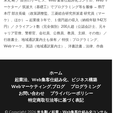
米丸 剛 ／ 自分のサービス、Web 集客仕組み化コンサル、Web マ
ーケター／ 筑波大（基礎工）でプログラミング等を履修 → 県庁
本庁 部次長級 （政策調整監、三菱総合研究所派遣 研究員（マー
ケ）、ほか）→ 起業後３年で、１億円超の収入（納税年額 942万
円）／ クライアント数（完全個別）200人趙（公認会計士、元キ
ャリア官僚、警察官、会社員、公務員、教員、主婦、その他） ／
行政書士、地域通訳案内士も保有 ／ 特技：プログラミング、
Webマーケ、英語（地域通訳案内士）、洋書読書，法律、作曲
ホーム
起業法、Web集客仕組み化、ビジネス構築
Webマーケティング,ブログ
プログラミング
お問い合わせ
プライバシーポリシー
特定商取引法等に基づく表記
© Copyright 2026
米丸剛／起業・Web集客仕組み化コンサル