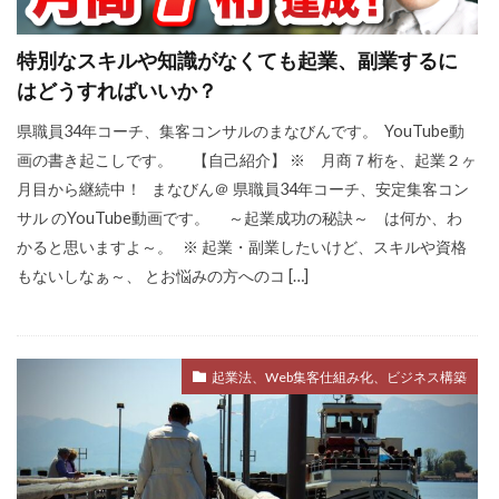
特別なスキルや知識がなくても起業、副業するに
はどうすればいいか？
県職員34年コーチ、集客コンサルのまなびんです。 YouTube動
画の書き起こしです。 【自己紹介】 ※ 月商７桁を、起業２ヶ
月目から継続中！ まなびん＠ 県職員34年コーチ、安定集客コン
サル のYouTube動画です。 ～起業成功の秘訣～ は何か、わ
かると思いますよ～。 ※ 起業・副業したいけど、スキルや資格
もないしなぁ～、 とお悩みの方へのコ […]
起業法、Web集客仕組み化、ビジネス構築