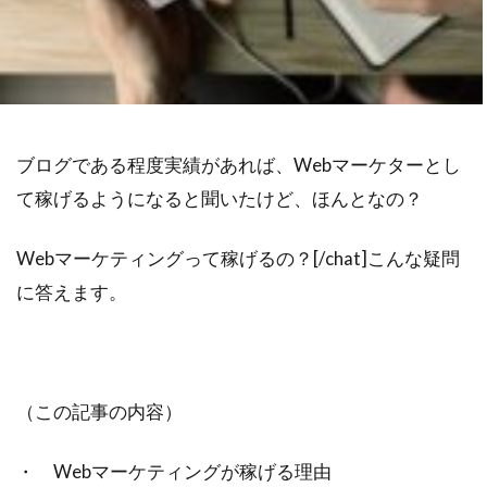
不安
差別化
収入
個人事業主
学ぶ
フリーランス
達成できない
退職
リスク
Web集客
定年
書籍
公務員
ビジネス
副業
ブログである程度実績があれば、Webマーケターとし
対策
営業
確定申告
て稼げるようになると聞いたけど、ほんとなの？
Webマーケティング
独立
成功
個人事業
人生変えたい
Web広告
Webマーケティングって稼げるの？
[/chat]
こんな疑問
に答えます。
米丸剛
Web制作
辞めたい
起業
失敗
夢
集客コンサル
Web
英語
キャリアアップ
コンテンツ作成
目標設定
モチベーション
（この記事の内容）
ビジネスモデル
広告
SEO
・ Webマーケティングが稼げる理由
コーチング
商品作り
プラス思考