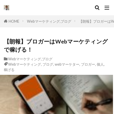
キーワード
HOME
Webマーケティング,ブログ
【朗報】ブロガーはW
カテゴリー
【朗報】ブロガーはWebマーケティング
で稼げる！
タグ
Webマーケティング,ブログ
セールスライティング
なぜ
違い
Webマーケティング
,
ブログ
,
webマーケター
,
ブロガー
,
個人
,
集客
ドラッカー
実態
稼げる
マーケティング
挫折
口コミ
コンサル
起業したい
Facebook広告
プログラミング
オワコン
理由
脱サラ
ポジショニング
分野
YouTube広告
動画
スキル
目標