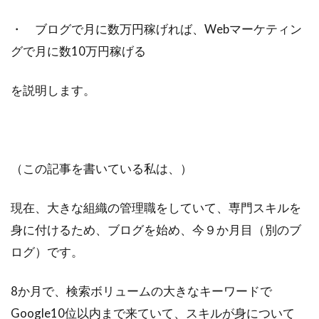
ビジュアリゼーション
起業家
・ ブログで月に数万円稼げれば、Webマーケティン
SNSマーケティング
ブログ
グで月に数10万円稼げる
仕事辞めたい
方法
ポジティブ
を説明します。
イメージング
必要
webマーケター
転職
コツ
強み
スタバ
情報
ブロガー
まなびん
学習方法
得意
集客法
ノウハウコレクター
個人
（この記事を書いている私は、）
悩み
無料体験
活かす
現在、大きな組織の管理職をしていて、専門スキルを
ノーストレス
年収
稼げる
身に付けるため、ブログを始め、今９か月目（別のブ
目標達成
効果
自分
ログ）です。
感謝される仕事
クライアント
AIDCAS
自己変革
種類
コミット
挑戦
8か月で、検索ボリュームの大きなキーワードで
事例
Google10位以内まで来ていて、スキルが身について