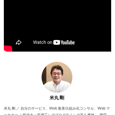
米丸 剛
米丸 剛 ／ 自分のサービス、Web 集客仕組み化コンサル、Web マ
ーケター／ 筑波大（基礎工）でプログラミング等を履修 → 県庁