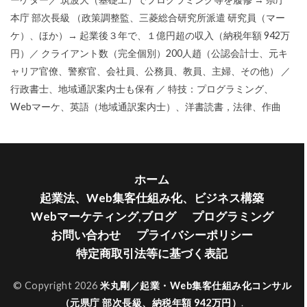
本庁 部次長級 （政策調整監、三菱総合研究所派遣 研究員（マー
ケ）、ほか）→ 起業後３年で、１億円超の収入（納税年額 942万
円）／ クライアント数（完全個別）200人趙（公認会計士、元キ
ャリア官僚、警察官、会社員、公務員、教員、主婦、その他） ／
行政書士、地域通訳案内士も保有 ／ 特技：プログラミング、
Webマーケ、英語（地域通訳案内士）、洋書読書，法律、作曲
ホーム
起業法、Web集客仕組み化、ビジネス構築
Webマーケティング,ブログ
プログラミング
お問い合わせ
プライバシーポリシー
特定商取引法等に基づく表記
© Copyright 2026
米丸剛／起業・Web集客仕組み化コンサル
（元県庁 部次長級、納税年額 942万円）
.