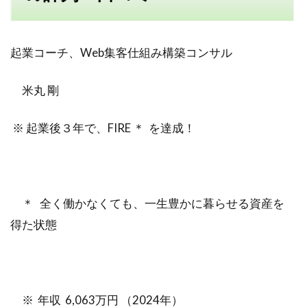
ノーストレス
年収
稼げる
目標達成
自分
感謝される仕事
クライアント
AIDC
起業コーチ、Web集客仕組み構築コンサル
自己変革
種類
コミット
挑戦
事例
米丸 剛
検索
※ 起業後３年で、FIRE ＊ を達成！
＊ 全く働かなくても、一生豊かに暮らせる資産を
得た状態
※ 年収 6,063万円 （2024年）