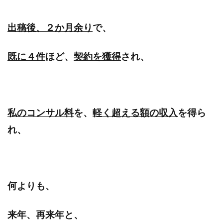
出稿後、２か月余り
で、
既に４件
ほど、
契約を獲得
され、
私のコンサル料
を、
軽く超える額の収入
を得ら
れ、
何よりも、
来年、再来年と、