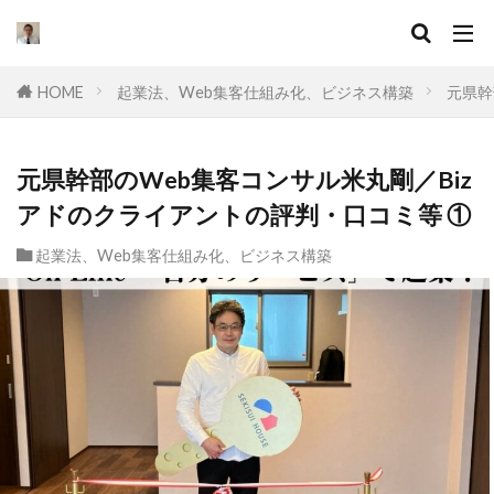
キーワード
HOME
起業法、Web集客仕組み化、ビジネス構築
元県幹
カテゴリー
元県幹部のWeb集客コンサル米丸剛／Biz
アドのクライアントの評判・口コミ等 ①
タグ
起業法、Web集客仕組み化、ビジネス構築
セールスライティング
なぜ
違い
集客
ドラッカー
実態
マーケティング
挫折
コンサル
起業したい
Facebook広告
プロ
オワコン
理由
脱サラ
ポジショニング
YouTube広告
動画
スキル
目標
不安
差別化
収入
個人事業主
学ぶ
フリー
達成できない
退職
リスク
Web集客